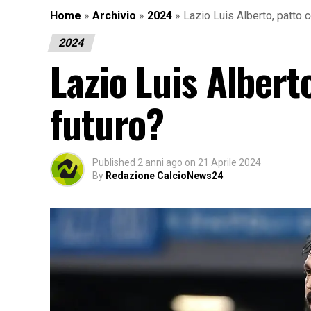
Home
»
Archivio
»
2024
»
Lazio Luis Alberto, patto c
2024
Lazio Luis Albert
futuro?
Published
2 anni ago
on
21 Aprile 2024
By
Redazione CalcioNews24