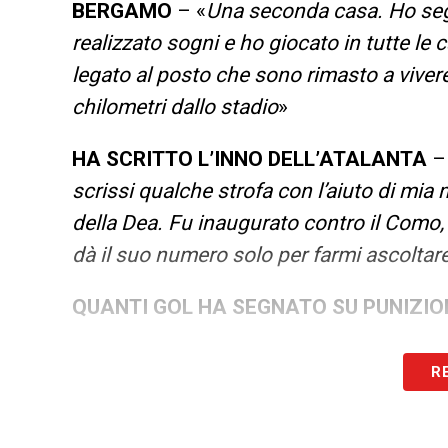
BERGAMO
– «
Una seconda casa. Ho segn
realizzato sogni e ho giocato in tutte le 
legato al posto che sono rimasto a vivere
chilometri dallo stadio
»
HA SCRITTO L’INNO DELL’ATALANTA
–
scrissi qualche strofa con l’aiuto di mia m
della Dea. Fu inaugurato contro il Como,
dà il suo numero solo per farmi ascoltare
QUANTI GOL HA SEGNATO SU PUNIZIO
EREDE DI PLATINI
– «
Non lo sono mai st
R
come lui»
.
SI SENTIVA IN DIFFICOLTA’
– «
Mai. Ne p