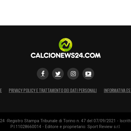
larmi. Io indossai la 8 di Tardelli, un sogno.
 con l’Atalanta. A fine partita gli chiesi
LLA JUVE
– «
La squadra era satura, arrivata. E
S
E
PRIVACY POLICY E TRATTAMENTO DEI DATI PERSONALI
INFORMATIVA ES
4 -Registro Stampa Tribunale di Torino n. 47 del 07/09/2021 - Iscritt
P.I.11028660014 - Editore e proprietario: Sport Review s.r.l.