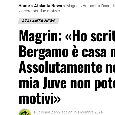
Home
»
Atalanta News
»
Magrin: «Ho scritto l’inno d
vincere per due motivi»
ATALANTA NEWS
Magrin: «Ho scrit
Bergamo è casa mi
Assolutamente no, 
mia Juve non pot
motivi»
Published
2 anni ago
on
19 Dicembre 2024