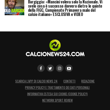
Bargiggia: «Mancini voleva solo la Nazionale. Vi
svelo cosa è successo davvero dietro le quinte
della FIGC. Campionato Primavera male del
calcio italiano» ESCLUSIVA e VIDEO
SCARICA L’APP DI CALCIO NEWS 24
CONTATTI
REDAZIONE
PRIVACY POLICY E TRATTAMENTO DEI DATI PERSONALI
INFORMATIVA ESTESA SUI COOKIE (COOKIE POLICY)
NETWORK SPORT REVIEW