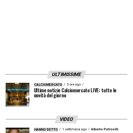
sempre lo stesso in qualsiasi categoria. I
trionfi con l’Inter sono un passato molto
bello, adesso riparto da qua, mi hanno
accolto benissimo e ho voglia di giocare.
Non vedo l’ora. Il calcio è la mia vita. Ho
sempre tante motivazioni»
LA PLAYLIST DELLE NOSTRE TOP NEWS
ULTIMISSIME
5 ore ago
CALCIOMERCATO
Ultime notizie Calciomercato LIVE: tutte le
novità del giorno
VIDEO
1 settimana ago
Alberto Petrosilli
HANNO DETTO