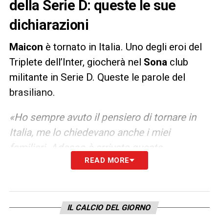
della Serie D: queste le sue
dichiarazioni
Maicon
è tornato in Italia. Uno degli eroi del
Triplete dell’Inter, giocherà nel
Sona
club
militante in Serie D. Queste le parole del
brasiliano.
«Ho sempre avuto il pensiero di tornare in
Italia, me lo chiedevano anche i miei
familiari. Adesso è arrivata questa
READ MORE
opportunità, l’ho accettata subito e sono
fortunato: in futuro potrei giocare anche con
mio figlio Felipe, 15 anni, anche lui è qui con
me. Serie D? Non cambia nulla. Il calcio è
IL CALCIO DEL GIORNO