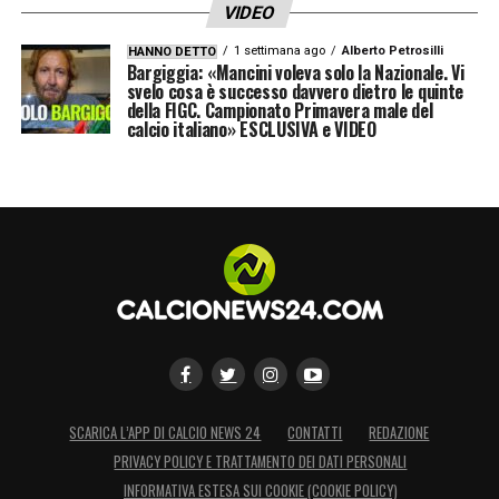
VIDEO
1 settimana ago
Alberto Petrosilli
HANNO DETTO
Bargiggia: «Mancini voleva solo la Nazionale. Vi
svelo cosa è successo davvero dietro le quinte
della FIGC. Campionato Primavera male del
calcio italiano» ESCLUSIVA e VIDEO
SCARICA L’APP DI CALCIO NEWS 24
CONTATTI
REDAZIONE
PRIVACY POLICY E TRATTAMENTO DEI DATI PERSONALI
INFORMATIVA ESTESA SUI COOKIE (COOKIE POLICY)