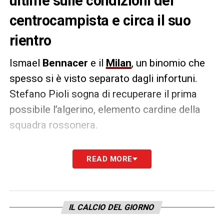
ultime sulle condizioni del
centrocampista e circa il suo
rientro
Ismael
Bennacer
e il
Milan
, un binomio che
spesso si è visto separato dagli infortuni.
Stefano Pioli sogna di recuperare il prima
possibile l’algerino, elemento cardine della
squadra rossonera.
In vista della sfida contro la Fiorentina, il
READ MORE
tecnico del Milan può sorridere per quanto
riguarda il rientro di Bennacer. Sebbene
qualche giorno fa aveva svolto solamente
IL CALCIO DEL GIORNO
lavoro personalizzato, oggi è è tornato a