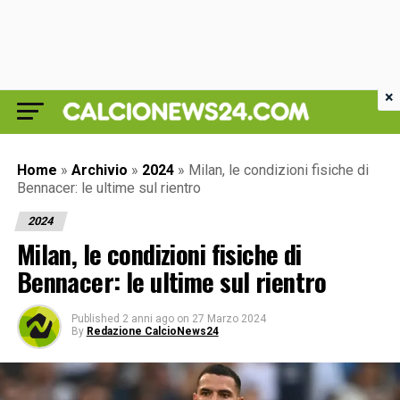
×
Home
»
Archivio
»
2024
»
Milan, le condizioni fisiche di
Bennacer: le ultime sul rientro
2024
Milan, le condizioni fisiche di
Bennacer: le ultime sul rientro
Published
2 anni ago
on
27 Marzo 2024
By
Redazione CalcioNews24