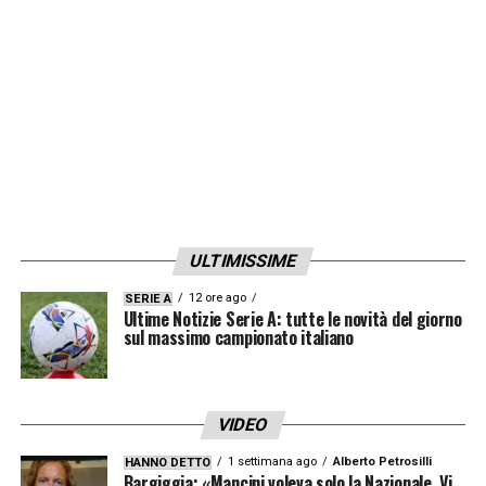
disposizione in gruppo. Sicuramente
un’ottima notizia.
LA PLAYLIST DELLE NOSTRE TOP NEWS
ULTIMISSIME
12 ore ago
SERIE A
Ultime Notizie Serie A: tutte le novità del giorno
sul massimo campionato italiano
VIDEO
1 settimana ago
Alberto Petrosilli
HANNO DETTO
Bargiggia: «Mancini voleva solo la Nazionale. Vi