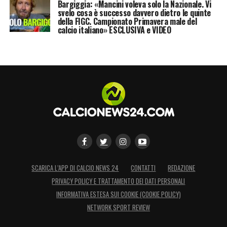
Bargiggia: «Mancini voleva solo la Nazionale. Vi
svelo cosa è successo davvero dietro le quinte
della FIGC. Campionato Primavera male del
calcio italiano» ESCLUSIVA e VIDEO
SCARICA L’APP DI CALCIO NEWS 24
CONTATTI
REDAZIONE
PRIVACY POLICY E TRATTAMENTO DEI DATI PERSONALI
INFORMATIVA ESTESA SUI COOKIE (COOKIE POLICY)
NETWORK SPORT REVIEW