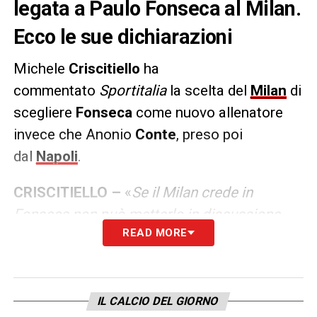
legata a Paulo Fonseca al Milan.
Ecco le sue dichiarazioni
Michele
Criscitiello
ha
commentato
Sportitalia
la scelta del
Milan
di
scegliere
Fonseca
come nuovo allenatore
invece che Anonio
Conte
, preso poi
dal
Napoli
.
CRISCITIELLO –
«
Se il Milan crede in
Fonseca non può metterlo in discussione
READ MORE
fino al derby, crederlo l’allenatore del
presente e del futuro dopo la vittoria con
l’Inter e, infine, rimetterlo in discussione per
due sconfitte consecutive
.
I
l Milan ha
IL CALCIO DEL GIORNO