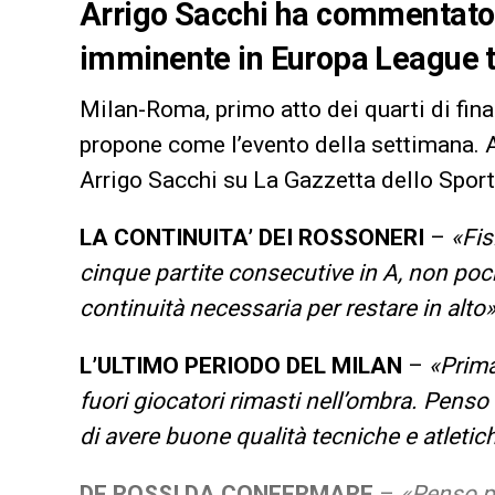
Arrigo Sacchi ha commentato a
imminente in Europa League 
Milan-Roma, primo atto dei quarti di fina
propone come l’evento della settimana. A l
Arrigo Sacchi su La Gazzetta dello Sport
LA CONTINUITA’ DEI ROSSONERI
–
«Fis
cinque partite consecutive in A, non poc
continuità necessaria per restare in alto»
L’ULTIMO PERIODO DEL MILAN
–
«Prima
fuori giocatori rimasti nell’ombra. Pen
di avere buone qualità tecniche e atletic
DE ROSSI DA CONFERMARE
–
«Penso pr