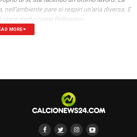
ell’ambiente pare si respiri un’aria diversa. E
i piace molto come Pellegrini».
EAD MORE
ubbio. Qui bisogna che la gente comincia a
con una squadra che era costata molto meno
 giocatori. In questa stagione ha dimostrato di
ha impostato bene il lavoro».
S