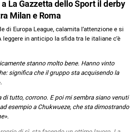
 La Gazzetta dello Sport il derby
tra Milan e Roma
le di Europa League, calamita l’attenzione e si
eggere in anticipo la sfida tra le italiane c’è
icamente stanno molto bene. Hanno vinto
he: significa che il gruppo sta acquisendo la
.
 di tutto, corrono. E poi mi sembra siano venuti
so ad esempio a Chukwueze, che sta dimostrando
he».
oprio di sì, sta facendo un ottimo lavoro. La