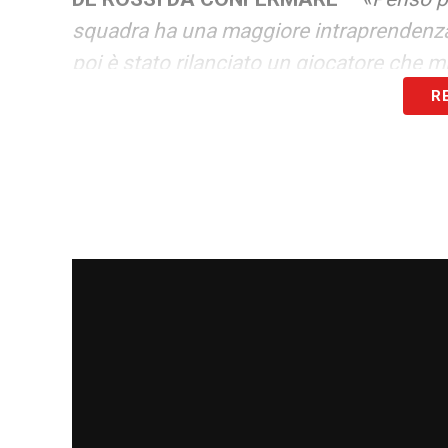
squadra ha una maggiore intraprendenza, n
poi è stato rilanciato un giocatore che m
R
PIOLI DA TENERE
–
«Sì, non ho nessun d
ragionare: Pioli ha vinto uno scudetto 
rispetto alla avversarie. Merito suo e dei
saper uscire da un periodo complicato e 
LA PLAYLIST DELLE NOSTRE TOP NEW