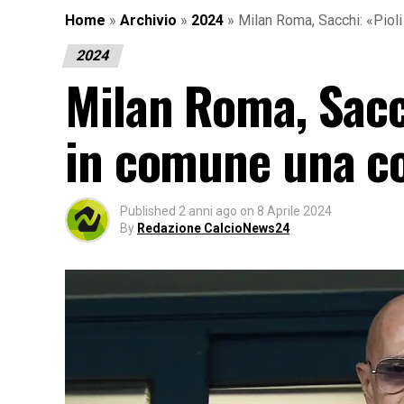
Home
»
Archivio
»
2024
»
Milan Roma, Sacchi: «Piol
2024
Milan Roma, Sacc
in comune una c
Published
2 anni ago
on
8 Aprile 2024
By
Redazione CalcioNews24