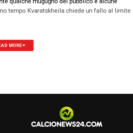
ante qualche mugugno del pubblico e alcune
rimo tempo Kvaratskheila chiede un fallo al limite
EAD MORE
da parte di Lukaku per l’ennesimo corpo a corpo
 Annullato lo 0-3 di Kolasinac per fuorigioco su
à ravvisata dal campo. Primo ammonito
 di Gasperini chiede scusa all’avversario,
n è invece d’accordo De Roon quando Doveri
inuti di recupero Retegui segna, esulta, prende
pia un litigio tra Mazzocchi (a bordo campo) e
’arbitro.
Complessivamente gara corretta: 10
 ospiti
.