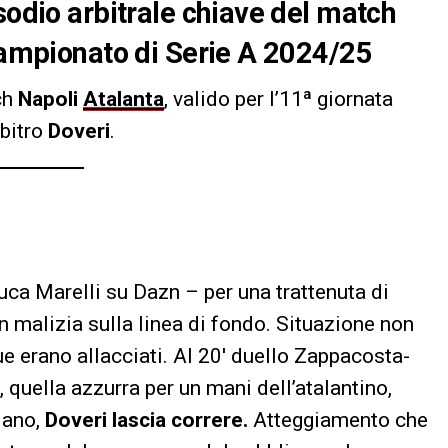
sodio arbitrale chiave del match
 campionato di Serie A 2024/25
ch
Napoli
Atalanta
, valido per l’11ª giornata
rbitro
Doveri
.
uca Marelli su Dazn – per una trattenuta di
 malizia sulla linea di fondo. Situazione non
ue erano allacciati. Al 20′ duello Zappacosta-
 quella azzurra per un mani dell’atalantino,
iano,
Doveri lascia correre.
Atteggiamento che