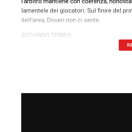
l’arbitro mantiene con coerenza, nonost
lamentele dei giocatori. Sul finire del p
dell’area, Doveri non ci sente.
SECONDO TEMPO
R
Prima lamentela a inizio secondo tempo 
con Hien, è il belga a essere sanzionato.
azione da calcio d’angolo, decisione gi
Kolasinac su Ngonge: lo stesso difensore
riconoscendo le sue responsabilità. No
sanziona un contrasto con Ngonge. Nei m
il giallo perché si toglie la maglia: scop
Djimsiti, entrambi vengono ammoniti dall
falli dei padroni di casa, 8 da parte degli