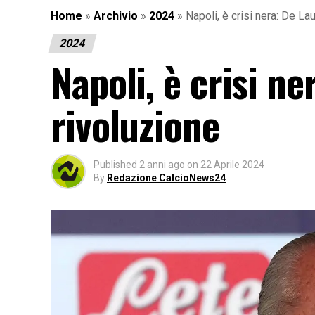
Home
»
Archivio
»
2024
»
Napoli, è crisi nera: De Lau
2024
Napoli, è crisi ne
rivoluzione
Published
2 anni ago
on
22 Aprile 2024
By
Redazione CalcioNews24