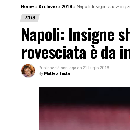
Home
»
Archivio
»
2018
»
Napoli: Insigne show in par
2018
Napoli: Insigne sh
rovesciata è da i
Published
8 anni ago
on
21 Luglio 2018
By
Matteo Testa