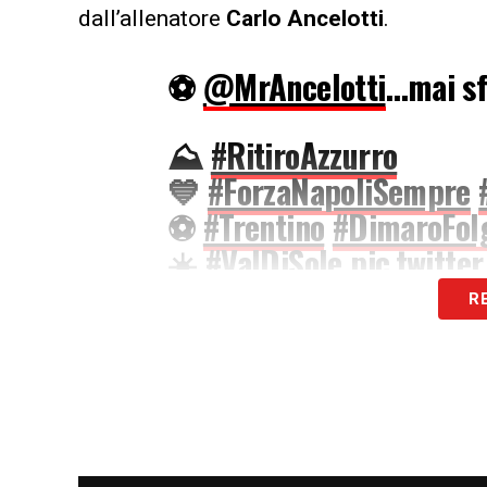
dall’allenatore
Carlo Ancelotti
.
⚽️
@MrAncelotti
…mai s
⛰
#RitiroAzzurro
💙
#ForzaNapoliSempre
⚽️
#Trentino
#DimaroFol
☀️
#ValDiSole
pic.twitt
R
— Official SSC Napoli (
LA PLAYLIST DELLE NOSTRE TOP NEW