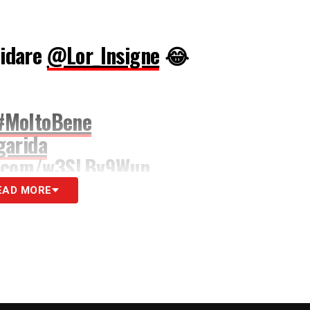
fidare
@Lor_Insigne
😂
#MoltoBene
garida
er.com/w3SLBv9Wun
EAD MORE
@sscnapoli)
July 20, 2018
S