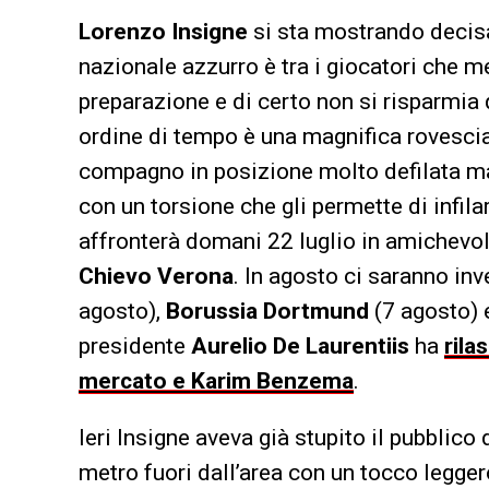
Lorenzo Insigne
si sta mostrando decisa
nazionale azzurro è tra i giocatori che m
preparazione e di certo non si risparmia 
ordine di tempo è una magnifica rovesciata
compagno in posizione molto defilata ma 
con un torsione che gli permette di infila
affronterà domani 22 luglio in amichevol
Chievo Verona
. In agosto ci saranno inv
agosto),
Borussia Dortmund
(7 agosto)
presidente
Aurelio De Laurentiis
ha
rila
mercato e Karim Benzema
.
Ieri Insigne aveva già stupito il pubblic
metro fuori dall’area con un tocco leggero