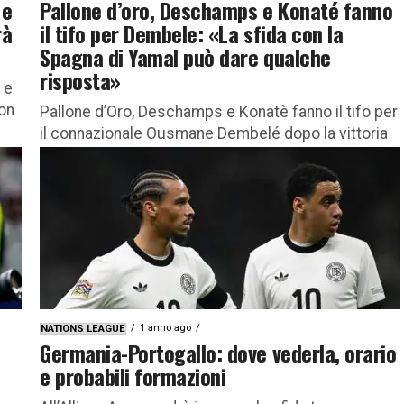
 e
Pallone d’oro, Deschamps e Konaté fanno
rà
il tifo per Dembele: «La sfida con la
Spagna di Yamal può dare qualche
risposta»
 e
con
Pallone d’Oro, Deschamps e Konatè fanno il tifo per
il connazionale Ousmane Dembelé dopo la vittoria
della Champions League Alla vigilia della semifinale
di Nations League...
1 anno ago
NATIONS LEAGUE
Germania-Portogallo: dove vederla, orario
e probabili formazioni