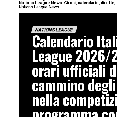
Nations League News: Gironi, calendario, dirette, 
Nations League News
NATIONS LEAGUE
Calendario Ital
League 2026/2
orari ufficiali d
cammino degli 
nella competizi
programma co