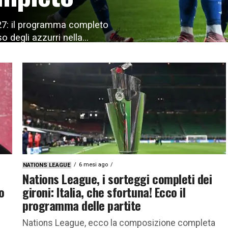
27: il programma completo
so degli azzurri nella...
6 mesi ago
NATIONS LEAGUE
Nations League, i sorteggi completi dei
o
gironi: Italia, che sfortuna! Ecco il
programma delle partite
Nations League, ecco la composizione completa