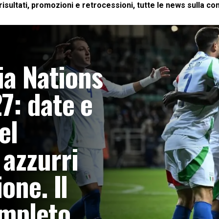
risultati, promozioni e retrocessioni, tutte le news sulla c
ia Nations
7: date e
el
azzurri
one. Il
mpleto