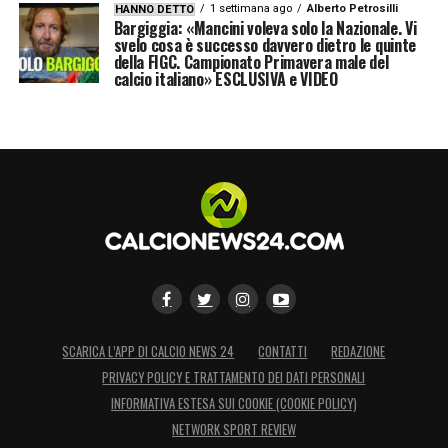
1 settimana ago
Alberto Petrosilli
HANNO DETTO
LA PLAYLIST DELLE NOSTRE TOP NEWS
Bargiggia: «Mancini voleva solo la Nazionale. Vi
svelo cosa è successo davvero dietro le quinte
della FIGC. Campionato Primavera male del
calcio italiano» ESCLUSIVA e VIDEO
SCARICA L’APP DI CALCIO NEWS 24
CONTATTI
REDAZIONE
PRIVACY POLICY E TRATTAMENTO DEI DATI PERSONALI
INFORMATIVA ESTESA SUI COOKIE (COOKIE POLICY)
NETWORK SPORT REVIEW