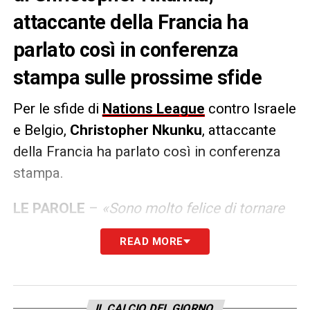
attaccante della Francia ha
parlato così in conferenza
stampa sulle prossime sfide
Per le sfide di
Nations League
contro Israele
e Belgio,
Christopher Nkunku
, attaccante
della Francia ha parlato così in conferenza
stampa.
LE PAROLE
–
«Sono molto felice di tornare
nella squadra francese dopo più di un anno
READ MORE
di assenza, Antoine Griezmann ha lasciato
un’eredità immensa, ha segnato una
generazione. Non cercherò di sostituirlo,
IL CALCIO DEL GIORNO