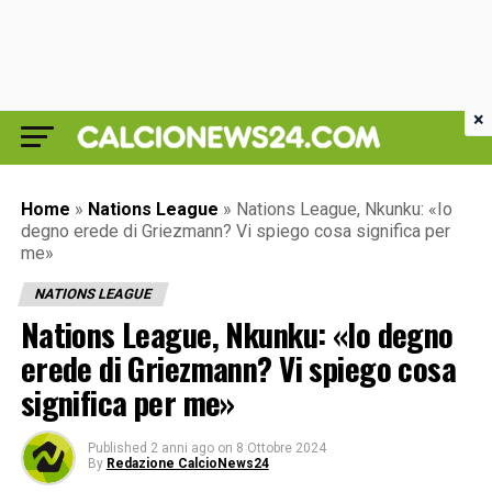
×
Home
»
Nations League
»
Nations League, Nkunku: «Io
degno erede di Griezmann? Vi spiego cosa significa per
me»
NATIONS LEAGUE
Nations League, Nkunku: «Io degno
erede di Griezmann? Vi spiego cosa
significa per me»
Published
2 anni ago
on
8 Ottobre 2024
By
Redazione CalcioNews24