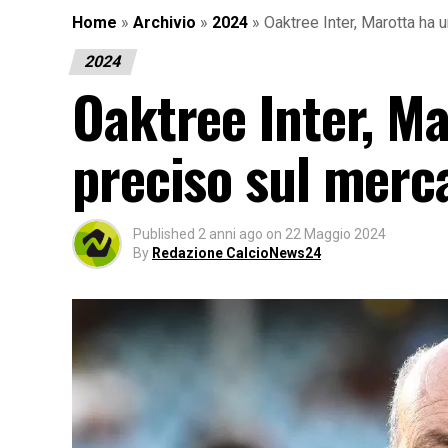
Home
»
Archivio
»
2024
»
Oaktree Inter, Marotta ha 
2024
Oaktree Inter, M
preciso sul merc
Published
2 anni ago
on
22 Maggio 2024
By
Redazione CalcioNews24