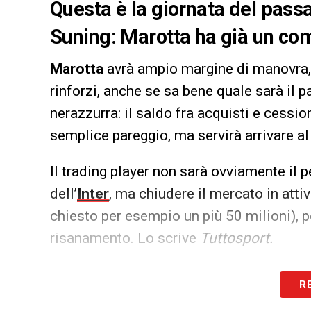
Questa è la giornata del pass
Suning: Marotta ha già un co
Marotta
avrà ampio margine di manovra, m
rinforzi, anche se sa bene quale sarà il p
nerazzurra: il saldo fra acquisti e cessi
semplice pareggio, ma servirà arrivare al
Il trading player non sarà ovviamente il p
dell’
Inter
, ma chiudere il mercato in att
chiesto per esempio un più 50 milioni), p
risanamento. Lo scrive
Tuttosport.
LA PLAYLIST DELLE NOSTRE TOP NEW
R