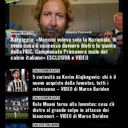
1 settimana ago
Alberto Petrosilli
HANNO DETTO
Bargiggia: «Mancini voleva solo la Nazionale. Vi
svelo cosa è successo davvero dietro le quinte
della FIGC. Campionato Primavera male del
calcio italiano» ESCLUSIVA e VIDEO
1 settimana ago
Marco Baridon
CALCIOMERCATO
5 curiosità su Kerim Alajbegovic: chi è il
nuovo acquisto della Juventus, tutti i
retroscena – VIDEO di Marco Baridon
1 settimana ago
Marco Baridon
CALCIOMERCATO
Kolo Muani torna alla Juventus: cosa c’è
dietro al grande colpo in attacco dei
bianconeri – VIDEO di Marco Baridon
1 settimana ago
Chiara Aleati
CALCIO ITALIANO