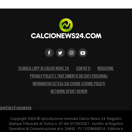
SCARICA L’APP DI CALCIO NEWS 24
CONTATTI
REDAZIONE
PRIVACY POLICY E TRATTAMENTO DEI DATI PERSONALI
INFORMATIVA ESTESA SUI COOKIE (COOKIE POLICY)
NETWORK SPORT REVIEW
gestisci il consenso
Copyright 2026 © riproduzione riservata Calcio News 24 -Registro
Stampa Tribunale di Torino n. 47 del 07/09/2021 - Iscritto al Registro
Operatori di Comunicazione al n. 26692 - P.I.11028660014 - Editore e