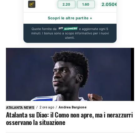
2.050€
2.20
1.60
PIÙ I
Scopri le altre partite +
Quote fornite da
e aggiornate ogni 5
minuti. I bonus sono a scopo informativo per i nuovi
utenti.
2 ore ago
Andrea Bargione
ATALANTA NEWS
Atalanta su Diao: il Como non apre, ma i nerazzurri
osservano la situazione