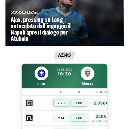
2 ore ago
CALCIOMERCATO
Ajax, pressing su Lang
ostacolato dall’ingaggio il
Napoli apre il dialogo per
Atubolu
NEWS
22.08.2026
18:30
Inter
Monza
U
O
BONUS
LIN
2.050€
2.20
1.60
PIÙ I
250€
2.14
1.60
PIÙ I
+ 2.000€ GRATIS