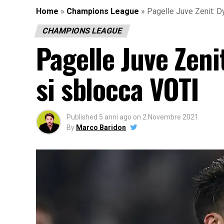
Home
»
Champions League
»
Pagelle Juve Zenit: D
CHAMPIONS LEAGUE
Pagelle Juve Zeni
si sblocca VOTI
Published
5 anni ago
on
2 Novembre 2021
By
Marco Baridon