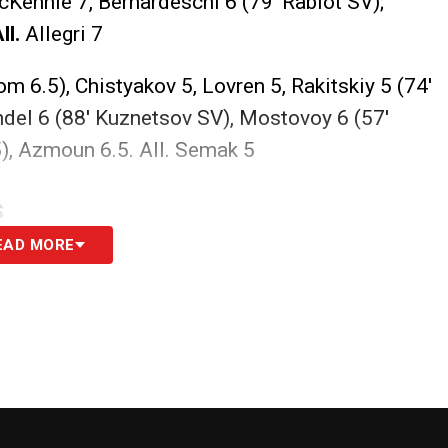
McKennie 7, Bernardeschi 6 (79′ Rabiot SV);
ll.
Allegri 7
om 6.5), Chistyakov 5, Lovren 5, Rakitskiy 5 (74′
ndel 6 (88′ Kuznetsov SV), Mostovoy 6 (57′
5), Azmoun 6.5. All. Semak 5
S
EAD MORE