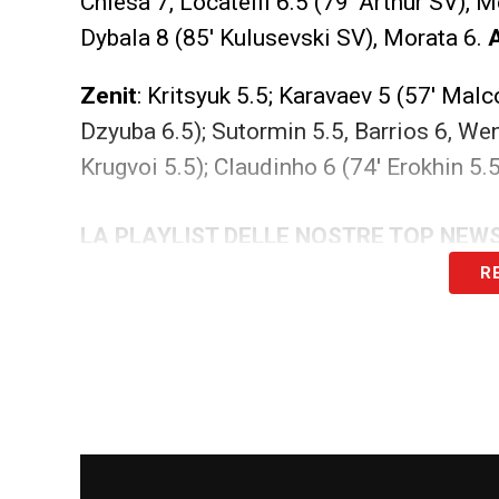
Chiesa 7, Locatelli 6.5 (79′ Arthur SV), 
Dybala 8 (85′ Kulusevski SV), Morata 6.
A
Zenit
: Kritsyuk 5.5; Karavaev 5 (57′ Malc
Dzyuba 6.5); Sutormin 5.5, Barrios 6, We
Krugvoi 5.5); Claudinho 6 (74′ Erokhin 5.
LA PLAYLIST DELLE NOSTRE TOP NEW
R