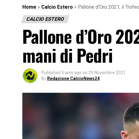
Home
»
Calcio Estero
»
Pallone d’Oro 2021, il Trofe
CALCIO ESTERO
Pallone d’Oro 202
mani di Pedri
Published
5 anni ago
on
29 Novembre 2021
By
Redazione CalcioNews24