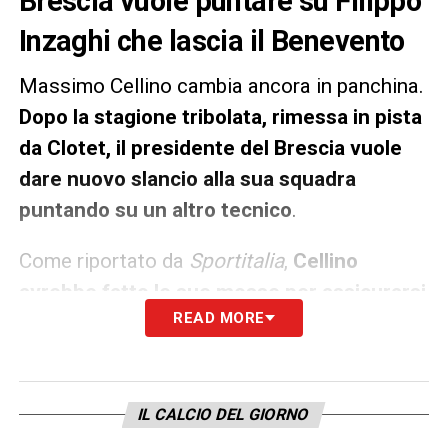
Brescia vuole puntare su Filippo
Inzaghi che lascia il Benevento
Massimo Cellino cambia ancora in panchina.
Dopo la stagione tribolata, rimessa in pista
da Clotet, il presidente del Brescia vuole
dare nuovo slancio alla sua squadra
puntando su un altro tecnico
.
Come riportato da
Sportitalia
,
Cellino
avrebbe fatto le sue mosse per assicurarsi
READ MORE
Filippo Inzaghi
: l’ex tecnico di Milan, Venezia
e Benevento vanta molti record in Serie B.
Per Inzaghi sarebbe quasi un derby, visto il
suo passato all’Atalanta.
IL CALCIO DEL GIORNO