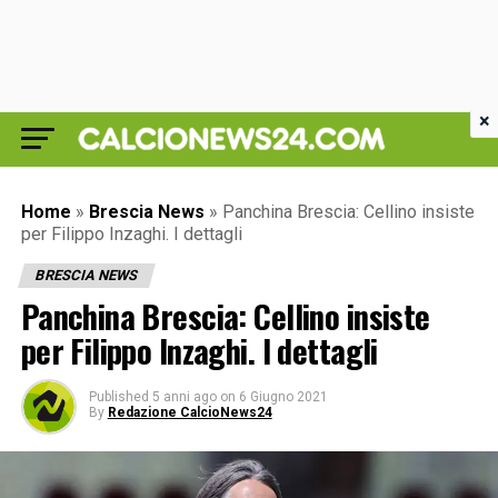
×
Home
»
Brescia News
»
Panchina Brescia: Cellino insiste
per Filippo Inzaghi. I dettagli
BRESCIA NEWS
Panchina Brescia: Cellino insiste
per Filippo Inzaghi. I dettagli
Published
5 anni ago
on
6 Giugno 2021
By
Redazione CalcioNews24