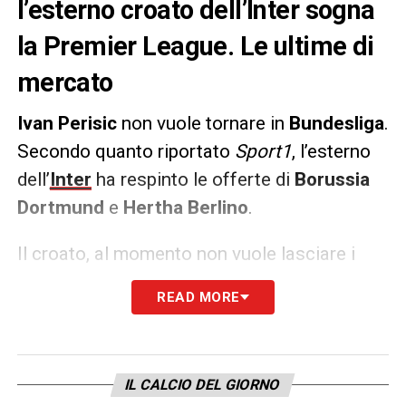
l’esterno croato dell’Inter sogna
la Premier League. Le ultime di
mercato
Ivan Perisic
non vuole tornare in
Bundesliga
.
Secondo quanto riportato
Sport1
, l’esterno
dell’
Inter
ha respinto le offerte di
Borussia
Dortmund
e
Hertha Berlino
.
Il croato, al momento non vuole lasciare i
nerazzurri. A fine stagione, però, valuterà con
READ MORE
particolare attenzione le eventuali proposte
provenienti dalla
Premier League
.
IL CALCIO DEL GIORNO
LA PLAYLIST DELLE NOSTRE TOP NEWS