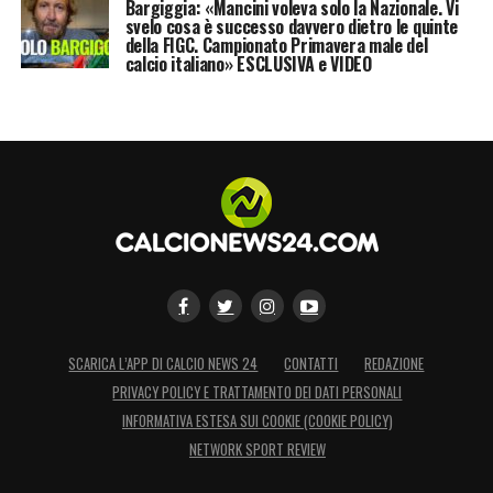
Bargiggia: «Mancini voleva solo la Nazionale. Vi
svelo cosa è successo davvero dietro le quinte
della FIGC. Campionato Primavera male del
calcio italiano» ESCLUSIVA e VIDEO
SCARICA L’APP DI CALCIO NEWS 24
CONTATTI
REDAZIONE
PRIVACY POLICY E TRATTAMENTO DEI DATI PERSONALI
INFORMATIVA ESTESA SUI COOKIE (COOKIE POLICY)
NETWORK SPORT REVIEW