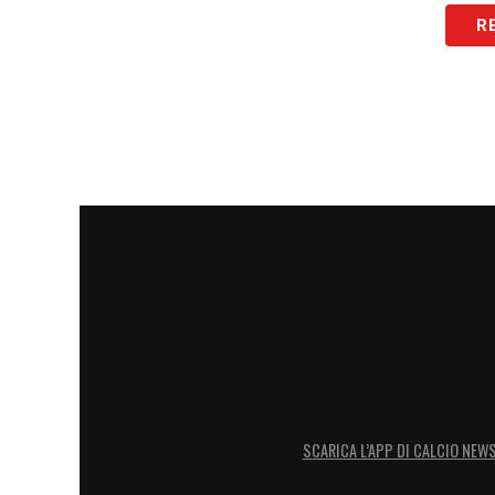
LA PLAYLIST DELLE NOSTRE TOP NEW
R
SCARICA L’APP DI CALCIO NEW