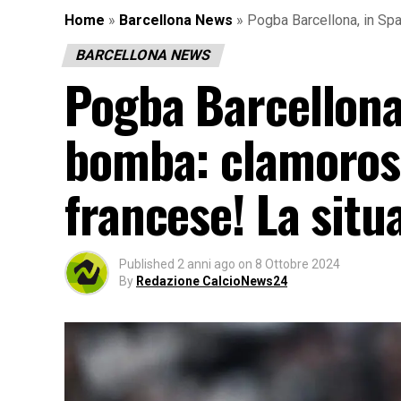
Home
»
Barcellona News
»
Pogba Barcellona, in Sp
BARCELLONA NEWS
Pogba Barcellona
bomba: clamorosa
francese! La situ
Published
2 anni ago
on
8 Ottobre 2024
By
Redazione CalcioNews24