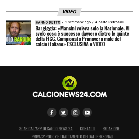
VIDEO
2 settimane ago
Alberto Petrosilli
HANNO DETTO
Bargiggia: «Mancini voleva solo la Nazionale. Vi
svelo cosa è successo davvero dietro le quinte
della FIGC. Campionato Primavera male del
calcio italiano» ESCLUSIVA e VIDEO
SCARICA L’APP DI CALCIO NEWS 24
CONTATTI
REDAZIONE
PRIVACY POLICY E TRATTAMENTO DEI DATI PERSONALI