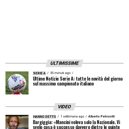
anni) per rimandare così la trattativa per il
rinnovo tra 12 mesi o anche meno.
LA PLAYLIST DELLE NOSTRE TOP NEWS
ULTIMISSIME
35 minuti ago
SERIE A
Ultime Notizie Serie A: tutte le novità del giorno
sul massimo campionato italiano
VIDEO
1 settimana ago
Alberto Petrosilli
HANNO DETTO
Bargiggia: «Mancini voleva solo la Nazionale. Vi
svelo cosa è successo davvero dietro le quinte