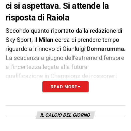
ci si aspettava. Si attende la
risposta di Raiola
Secondo quanto riportato dalla redazione di
Sky Sport, il
Milan
cerca di prendere tempo
riguardo al rinnovo di Gianluigi
Donnarumma
.
La scadenza a giugno dell’estremo difensore
e l’incertezza legata alla futura
qualificazione in Champions dei rossoneri
impongono soluzioni alternative.
READ MORE
Proprio per questo motivo al
momento
Maldini
e
Massara
starebbero
IL CALCIO DEL GIORNO
trattando con Raiola la possibilità di un
prolungamento breve (uno, massimo due