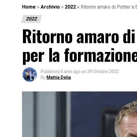
Home
»
Archivio
»
2022
»
Ritorno amaro di Potter a 
2022
Ritorno amaro di 
per la formazione
Published
4 anni ago
on
29 Ottobre 2022
By
Mattia Delia