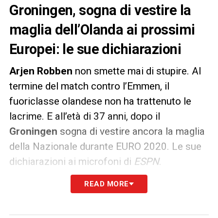
Groningen, sogna di vestire la
maglia dell’Olanda ai prossimi
Europei: le sue dichiarazioni
Arjen
Robben
non smette mai di stupire. Al
termine del match contro l’Emmen, il
fuoriclasse olandese non ha trattenuto le
lacrime. E all’età di 37 anni, dopo il
Groningen
sogna di vestire ancora la maglia
della Nazionale durante EURO 2020. Le sue
dichiarazioni ai microfoni di
ESPN
.
READ MORE
«Ho fatto tanta strada, questo è quello che
volevo. Voglio aiutare il club e voglio giocare
a calcio. Se posso e ci riesco, sono molto