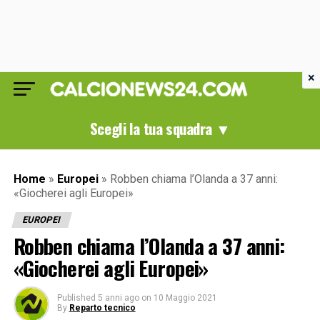
×
Scegli la tua squadra ▼
Home
»
Europei
»
Robben chiama l’Olanda a 37 anni:
«Giocherei agli Europei»
EUROPEI
Robben chiama l’Olanda a 37 anni:
«Giocherei agli Europei»
Published
5 anni ago
on
10 Maggio 2021
By
Reparto tecnico