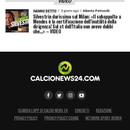
VIDEO
3 giorni ago
Alberto Petrosilli
HANNO DETTO
Silvestrin durissimo sul Milan: «Il subappalto a
Mendes è la certificazione dell’inutilità della
dirigenza! Sul ct dell’Italia non avevo dubbi
che…» – VIDEO
SCARICA L’APP DI CALCIO NEWS 24
CONTATTI
REDAZIONE
PRIVACY POLICY
PRIVACY POLICY COOKIE
NETWORK SPORT REVIEW