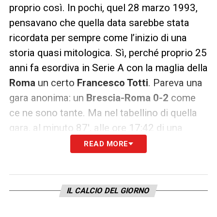
proprio così. In pochi, quel 28 marzo 1993,
pensavano che quella data sarebbe stata
ricordata per sempre come l’inizio di una
storia quasi mitologica. Sì, perché proprio 25
anni fa esordiva in Serie A con la maglia della
Roma
un certo
Francesco Totti
. Pareva una
gara anonima: un
Brescia-Roma 0-2
come
ce ne sono tante. Ma nel tabellino di quella
gara, al minuto 87′, alle ore 17:42 di una
domenica particolare – fischio d’inizio alle
READ MORE
16 visto che nella notte era scattata l’ora
legale – ecco spuntare l’esordio di
Francesco Totti: il predestinato, l’ottavo Re di
IL CALCIO DEL GIORNO
Roma, il mito per sempre.