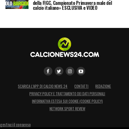
rammarico, a riguardare i tabellini di quella
della FIGC. Campionato Primavera male del
calcio italiano» ESCLUSIVA e VIDEO
data, i filmati di quella partita: che tutto sia
passato e finito troppo in fretta.
LA PLAYLIST DELLE NOSTRE TOP NEWS
SCARICA L’APP DI CALCIO NEWS 24
CONTATTI
REDAZIONE
PRIVACY POLICY E TRATTAMENTO DEI DATI PERSONALI
INFORMATIVA ESTESA SUI COOKIE (COOKIE POLICY)
NETWORK SPORT REVIEW
gestisci il consenso