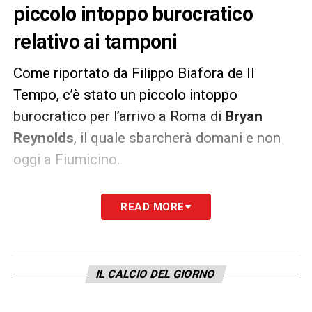
piccolo intoppo burocratico
relativo ai tamponi
Come riportato da Filippo Biafora de Il
Tempo, c’è stato un piccolo intoppo
burocratico per l’arrivo a Roma di
Bryan
Reynolds
, il quale sbarcherà domani e non
oggi a Fiumicino.
Il terzino statunitense è stato costretto a
READ MORE
effettuare
un nuovo tampone
prima di
prendere il volo Chicago-Francoforte.
Confermato l’esito negativo, semaforo verde
IL CALCIO DEL GIORNO
per la partenza verso Roma dove a breve
comincerà la sua avventura in giallorosso.