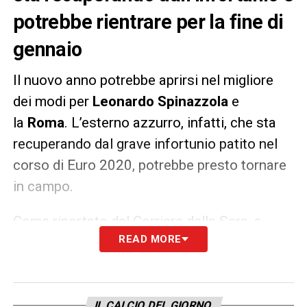
potrebbe rientrare per la fine di
gennaio
Il nuovo anno potrebbe aprirsi nel migliore
dei modi per
Leonardo Spinazzola
e
la
Roma
. L’esterno azzurro, infatti, che sta
recuperando dal grave infortunio patito nel
corso di Euro 2020, potrebbe presto tornare
in campo.
Come riportato dal Corriere della Sera, a
READ MORE
breve avrà un nuovo consulto con il
professor
Lempaien
per verificare per
l’ultima volta le sue condizioni. In caso di via
libera,
Spinazzola
potrà tornare a
IL CALCIO DEL GIORNO