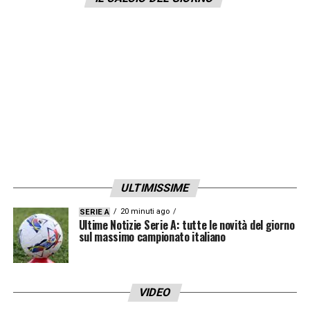
disposizione di
Mourinho
per la fine di
gennaio.
LA PLAYLIST DELLE NOSTRE TOP NEWS
ULTIMISSIME
20 minuti ago
SERIE A
Ultime Notizie Serie A: tutte le novità del giorno
sul massimo campionato italiano
VIDEO