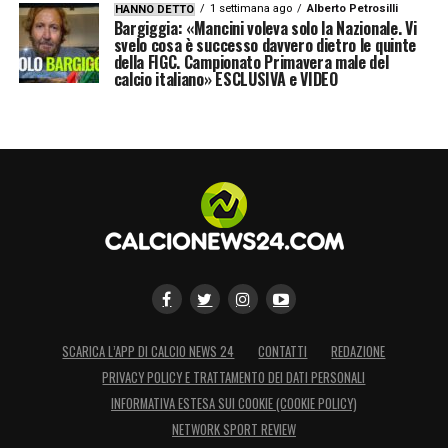
1 settimana ago
Alberto Petrosilli
HANNO DETTO
Bargiggia: «Mancini voleva solo la Nazionale. Vi
svelo cosa è successo davvero dietro le quinte
della FIGC. Campionato Primavera male del
calcio italiano» ESCLUSIVA e VIDEO
SCARICA L’APP DI CALCIO NEWS 24
CONTATTI
REDAZIONE
PRIVACY POLICY E TRATTAMENTO DEI DATI PERSONALI
INFORMATIVA ESTESA SUI COOKIE (COOKIE POLICY)
NETWORK SPORT REVIEW