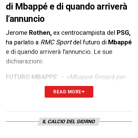
di Mbappé e di quando arriverà
l’annuncio
Jerome
Rothen,
ex centrocampista del
PSG,
ha parlato a
RMC Sport
del futuro di
Mbappé
e di quando arriverà l’annuncio. Le sue
dichiarazioni:
FUTURO MBAPPE’
–
«Mbappé firmerà per
il Real Madrid, non dico niente di nuovo a
READ MORE
nessuno. Lo annuncerà prima dell’Europeo,
quando il Paris Saint-Germain sarà eliminato
dalla Champions League o quando il Real
IL CALCIO DEL GIORNO
Madrid sarà eliminato. Finché c’è la
possibilità di vedere un PSG-Real Madrid,