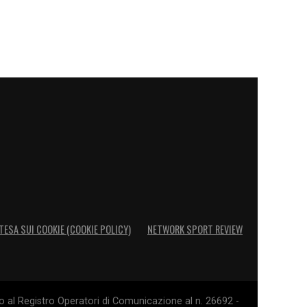
TESA SUI COOKIE (COOKIE POLICY)
NETWORK SPORT REVIEW
o al Registro Operatori di Comunicazione al n. 26692 -