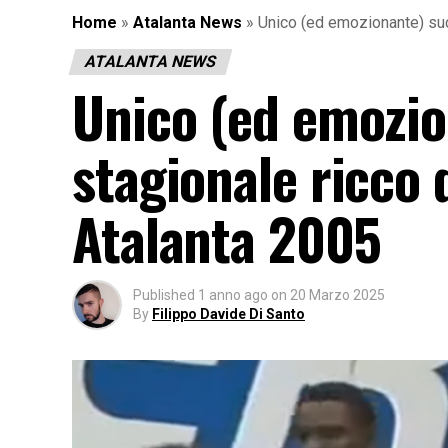
Home
»
Atalanta News
»
Unico (ed emozionante) su
ATALANTA NEWS
Unico (ed emozio
stagionale ricco
Atalanta 2005
Published
1 anno ago
on
20 Marzo 2025
By
Filippo Davide Di Santo