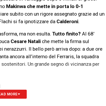
ano
Makinwa che mette in porta lo 0-1
giare subito con un rigore assegnato grazie ad un
Flachi si fa ipnotizzare da
Calderoni
.
asforma, ma non esulta.
Tutto finito?
Al 68′
buca
Cesare Natali
che mette la firma sul
i nerazzurri. Il bello però arriva dopo: a due ore
lanta ancora all’interno del Ferraris, la squadra
i sostenitori. Un grande segno di vicinanza per
S
EAD MORE