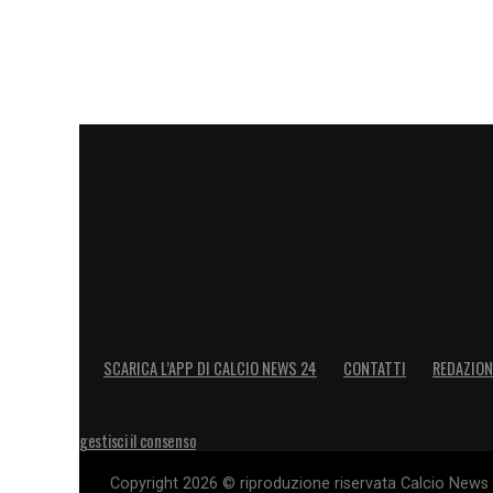
SCARICA L’APP DI CALCIO NEWS 24
CONTATTI
REDAZION
gestisci il consenso
Copyright 2026 © riproduzione riservata Calcio News 2