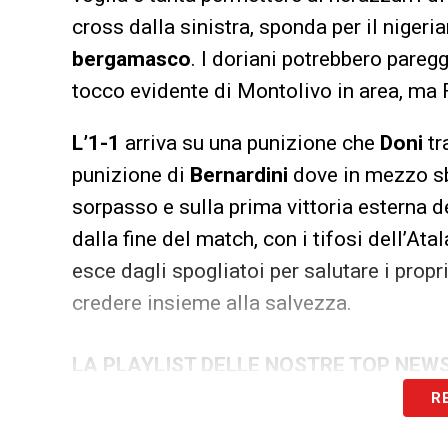
cross dalla sinistra, sponda per il nigeri
bergamasco
. I doriani potrebbero pareg
tocco evidente di Montolivo in area, ma 
L’1-1
arriva su una punizione che
Doni
tr
punizione di
Bernardini
dove in mezzo s
sorpasso e sulla prima vittoria esterna de
dalla fine del match, con i tifosi dell’Ata
esce dagli spogliatoi per salutare i propr
credere insieme alla salvezza.
LA PLAYLIST DELLE NOSTRE TOP NEW
R