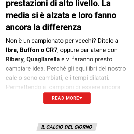
prestazioni di alto livello. La
media si è alzata e loro fanno
ancora la differenza
Non è un campionato per vecchi? Ditelo a
Ibra, Buffon o CR7
, oppure parlatene con
Ribery, Quagliarella
e vi faranno presto
cambiare idea. Perché gli equilibri del nostro
calcio sono cambiati, e i tempi dilatati.
Permettendo ai campioni di essere ancora
splendidi protagonisti dopo i 35, proprio
READ MORE
come
Bruno Alves, Pandev,
Palacio
, fino a
Maggio e Danilo
. Nella maggioranza dei casi
non si tratta di campioni a fine carriera, in
IL CALCIO DEL GIORNO
odore di pensione: la differenza che salta