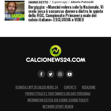
5 giorni ago
Alberto Petrosilli
HANNO DETTO
Bargiggia: «Mancini voleva solo la Nazionale. Vi
svelo cosa è successo davvero dietro le quinte
della FIGC. Campionato Primavera male del
calcio italiano» ESCLUSIVA e VIDEO
SCARICA L’APP DI CALCIO NEWS 24
CONTATTI
REDAZIONE
PRIVACY POLICY E TRATTAMENTO DEI DATI PERSONALI
INFORMATIVA ESTESA SUI COOKIE (COOKIE POLICY)
NETWORK SPORT REVIEW