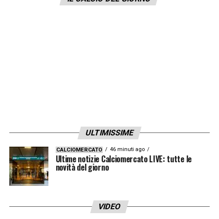
League
che sono ancora in corsa in
Champions League ed Europa League: ansia
dunque per
Chelsea, Real Madrid,
Manchester City, Manchester United e
Arsenal
.
LA PLAYLIST DELLE NOSTRE TOP NEWS
ULTIMISSIME
46 minuti ago
CALCIOMERCATO
Ultime notizie Calciomercato LIVE: tutte le
novità del giorno
VIDEO