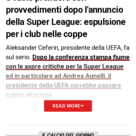
provvedimenti dopo l’annuncio
della Super League: espulsione
per i club nelle coppe
Aleksander Ceferin, presidente della UEFA, fa
sul serio.
Dopo la conferenza stampa fiume
con le aspre critiche per la Super League
ed in particolare ad Andrea Agnelli, il
presidente della UEFA vorrebbe passare
subito all’azione
.
READ MORE
Come riportato da
Sky Sport
,
Ceferin
vorrebbe estromettere immediatamente le
squadre che hanno aderito alla Super
IL CALCIO DEL GIORNO