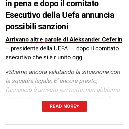
in pena e dopo il comitato
Esecutivo della Uefa annuncia
possibili sanzioni
Arrivano altre parole di Aleksander Ceferin
– presidente della UEFA – dopo il comitato
esecutivo che si è riunito oggi.
«Stiamo ancora valutando la situazione con
la squadra legale. E’ ancora presto,
l’annuncio è arrivato ieri notte, non abbiamo
ancora una soluzione ma cercheremo di
READ MORE
applicare tutte le sanzioni che potremo. I
giocatori che parteciperanno e giocheranno
con le squadre nella Superlega non potranno