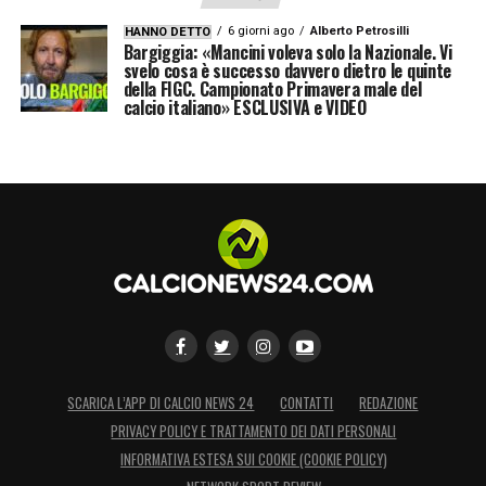
6 giorni ago
Alberto Petrosilli
HANNO DETTO
Bargiggia: «Mancini voleva solo la Nazionale. Vi
svelo cosa è successo davvero dietro le quinte
della FIGC. Campionato Primavera male del
calcio italiano» ESCLUSIVA e VIDEO
SCARICA L’APP DI CALCIO NEWS 24
CONTATTI
REDAZIONE
PRIVACY POLICY E TRATTAMENTO DEI DATI PERSONALI
INFORMATIVA ESTESA SUI COOKIE (COOKIE POLICY)