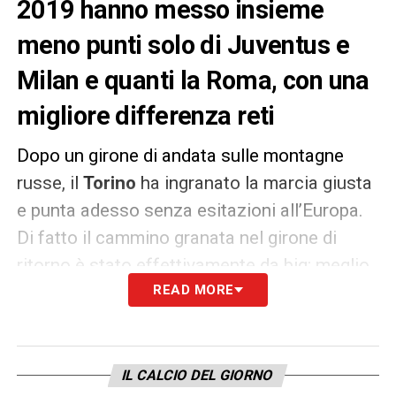
2019 hanno messo insieme
meno punti solo di Juventus e
Milan e quanti la Roma, con una
migliore differenza reti
Dopo un girone di andata sulle montagne
russe, il
Torino
ha ingranato la marcia giusta
e punta adesso senza esitazioni all’Europa.
Di fatto il cammino granata nel girone di
ritorno è stato effettivamente da big: meglio
della squadra di
Walter Mazzarri
READ MORE
nelle ultime
giornate hanno fatto soltanto la
Juventus
(prima) ed il
Milan
(terzo). Tradotto anche in
altri termini: il Torino, tenendo conto soltanto
IL CALCIO DEL GIORNO