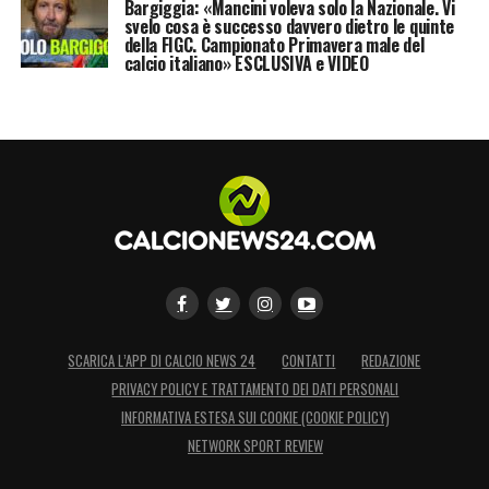
Bargiggia: «Mancini voleva solo la Nazionale. Vi
pareggi ed una sconfitta (quella contro la
svelo cosa è successo davvero dietro le quinte
della FIGC. Campionato Primavera male del
Roma alla prima del
2019
). Nelle ultime sei
calcio italiano» ESCLUSIVA e VIDEO
gare c’è poi il record di inviolabilità della
porta di
Salvatore Sirigu
, che di fatto ha
fatto schizzare in alto tutte le skills e le
statistiche granata
. Basti pensare che
anche la
Roma
, nel girone di ritorno, ha fatto
lo stesso numero di punti del Torino, ma con
una differenza reti peggiore (
+6
la squadra di
Mazzarri,
+3
quelle di
Eusebio Di
Francesco
).
SCARICA L’APP DI CALCIO NEWS 24
CONTATTI
REDAZIONE
PRIVACY POLICY E TRATTAMENTO DEI DATI PERSONALI
LA PLAYLIST DELLE NOSTRE TOP NEWS
INFORMATIVA ESTESA SUI COOKIE (COOKIE POLICY)
NETWORK SPORT REVIEW