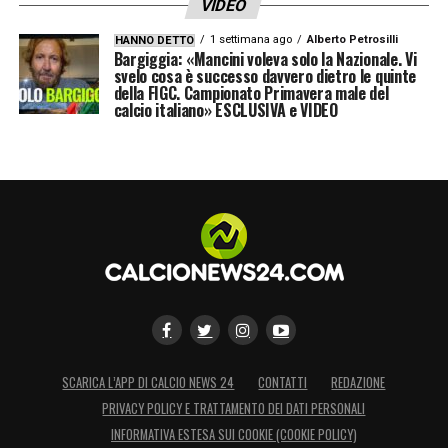
VIDEO
1 settimana ago
Alberto Petrosilli
HANNO DETTO
Bargiggia: «Mancini voleva solo la Nazionale. Vi
svelo cosa è successo davvero dietro le quinte
della FIGC. Campionato Primavera male del
calcio italiano» ESCLUSIVA e VIDEO
SCARICA L’APP DI CALCIO NEWS 24
CONTATTI
REDAZIONE
PRIVACY POLICY E TRATTAMENTO DEI DATI PERSONALI
INFORMATIVA ESTESA SUI COOKIE (COOKIE POLICY)