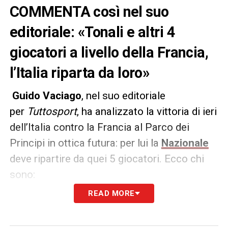
COMMENTA così nel suo
editoriale: «Tonali e altri 4
giocatori a livello della Francia,
l’Italia riparta da loro»
Guido Vaciago
, nel suo editoriale
per
Tuttosport
, ha analizzato la vittoria di ieri
dell’Italia contro la Francia al Parco dei
Principi in ottica futura: per lui la
Nazionale
deve ripartire da quei 5 giocatori. Ecco chi
sono:
READ MORE
ANALISI
– «
Ci sono cinque giocatori che
hanno un livello pari ai più forti della