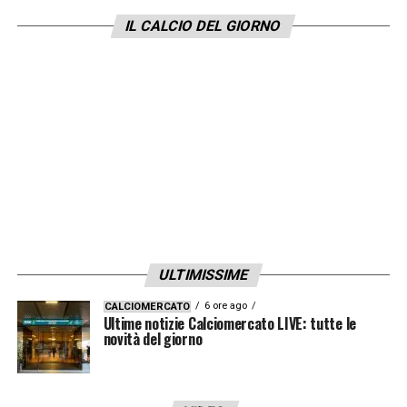
fortissima Francia: Donnarumma, Calafiori,
IL CALCIO DEL GIORNO
Dimarco, Tonali e Cambiaso (e merita una
menzione la prestazione di Ricci). Non è
poco per ricostruire qualcosa di solido, visto
che si tratta di giovani o maturi, non certo
calciatori in parabola discendente
».
LA PLAYLIST DELLE NOSTRE TOP NEWS
ULTIMISSIME
6 ore ago
CALCIOMERCATO
Ultime notizie Calciomercato LIVE: tutte le
novità del giorno