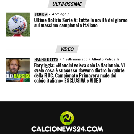
ULTIMISSIME
LA PLAYLIST DELLE NOSTRE TOP NEWS
4 ore ago
SERIE A
Ultime Notizie Serie A: tutte le novità del giorno
sul massimo campionato italiano
VIDEO
1 settimana ago
Alberto Petrosilli
HANNO DETTO
Bargiggia: «Mancini voleva solo la Nazionale. Vi
svelo cosa è successo davvero dietro le quinte
della FIGC. Campionato Primavera male del
calcio italiano» ESCLUSIVA e VIDEO