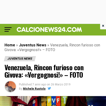
×
Home
»
Juventus News
»
Venezuela, Rincon furioso con
Givova: «Vergognosi!» – FOTO
JUVENTUS NEWS
Venezuela, Rincon furioso con
Givova: «Vergognosi!» – FOTO
Published
7 anni ago
on
26 Marzo 2019
By
Michele Ruotolo