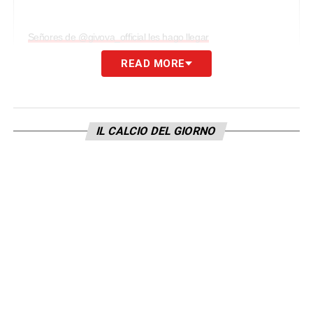
Señores de @givova_official les hago llegar
públicamente mi descontento con ustedes como
READ MORE
marca en esta fecha FIFA que acaba de terminar.
Primero llegar a un entrenamiento en estas fechas
con el clima frío y que ustedes solamente nos den
IL CALCIO DEL GIORNO
una camisa y un short es lamentable. Segundo,
¿no tener camisas para jugar hoy? ¿Creen que
comprando unas camisas y estampándolas se
arregla todo? Les exijo máximo respeto a nuestra
camiseta nacional y a cada integrante del equipo.
Lo de ustedes es vergonzoso.
Un post condiviso da Tomás Rincón (@tomasrincon8) in data: