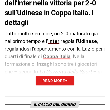
dell’Inter nella vittoria per 2-0
sull’Udinese in Coppa Italia. I
dettagli
Tutto molto semplice, un 2-0 maturato già
nel primo tempo e l’
Inter
regola l’
Udinese
,
regalandosi l’appuntamento con la Lazio per i
quarti di finale di
Coppa Italia
. Nella
formazione di
Inzaghi
sono tre i giocatori
che – secondo
La Gazzetta dello Sport
– si
sono meritati il 7 in pagella. Due sono
READ MORE
seconde linee, che giocano non troppo e
hanno sfruttato l’occasione. Il terzo è un
veterano, per l’occasione promosso a leader
IL CALCIO DEL GIORNO
riconosciuto.