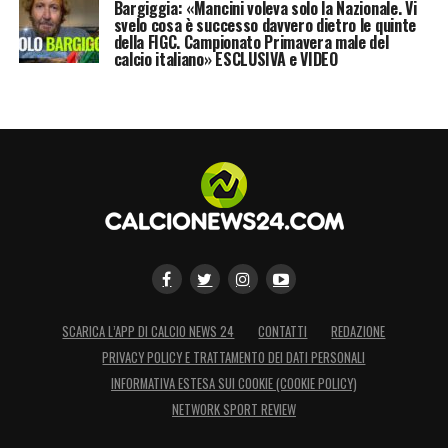
Bargiggia: «Mancini voleva solo la Nazionale. Vi
svelo cosa è successo davvero dietro le quinte
LA PLAYLIST DELLE NOSTRE TOP NEWS
della FIGC. Campionato Primavera male del
calcio italiano» ESCLUSIVA e VIDEO
SCARICA L’APP DI CALCIO NEWS 24
CONTATTI
REDAZIONE
PRIVACY POLICY E TRATTAMENTO DEI DATI PERSONALI
INFORMATIVA ESTESA SUI COOKIE (COOKIE POLICY)
NETWORK SPORT REVIEW