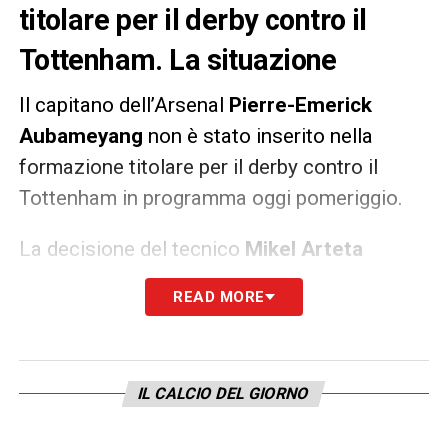
titolare per il derby contro il
Tottenham. La situazione
Il capitano dell’Arsenal
Pierre-Emerick
Aubameyang
non è stato inserito nella
formazione titolare per il derby contro il
Tottenham in programma oggi pomeriggio.
La decisione del tecnico
Mikel Arteta
sarebbe un provvedimento disciplinare ai
READ MORE
danni del giocatore di cui al momento non si
conoscono i dettagli
IL CALCIO DEL GIORNO
LA PLAYLIST DELLE NOSTRE TOP NEWS