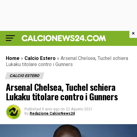
×
Home
»
Calcio Estero
»
Arsenal Chelsea, Tuchel schiera
Lukaku titolare contro i Gunners
CALCIO ESTERO
Arsenal Chelsea, Tuchel schiera
Lukaku titolare contro i Gunners
Published
5 anni ago
on
22 Agosto 2021
By
Redazione CalcioNews24