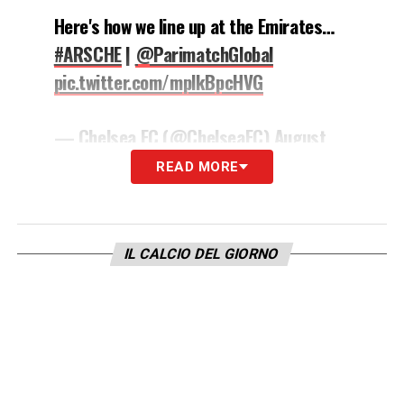
Here's how we line up at the Emirates…
#ARSCHE
|
@ParimatchGlobal
pic.twitter.com/mplkBpcHVG
— Chelsea FC (@ChelseaFC)
August
22, 2021
READ MORE
LA PLAYLIST DELLE NOSTRE TOP NEWS
IL CALCIO DEL GIORNO