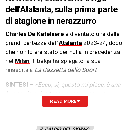
dell’Atalanta, sulla prima parte
di stagione in nerazzurro
Charles De Ketelaere
è diventato una delle
grandi certezze dell’
Atalanta
2023-24, dopo
che non lo era stato per nulla in precedenza
nel
Milan
. Il belga ha spiegato la sua
rinascita a
La Gazzetta dello Sport
.
SINTESI
–
«Ecco, sì, questo mi piace, è una
buona sintesi: adesso sono un nove e
READ MORE
mezzo»
AGGETTIVI PER IL CDK DI OGGI
–
«Inizio da
orgoglioso, ma anzitutto della squadra, in
corsa per i suoi obiettivi in campionato, in
IL CALCIO DEL GIORNO