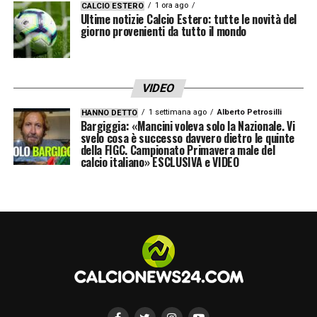
1 ora ago
CALCIO ESTERO
Ultime notizie Calcio Estero: tutte le novità del
«Inizialmente ha sofferto un po’ a livello
giorno provenienti da tutto il mondo
fisico. Veniva ad una stagione dove doveva
tornare in condizione visto che ha giocato
poco. Scamacca era tornato anche in
VIDEO
condizioni in certe partite: tipo quella di
1 settimana ago
Alberto Petrosilli
HANNO DETTO
Bargiggia: «Mancini voleva solo la Nazionale. Vi
Empoli. Poi il calo fisico. Adesso è
svelo cosa è successo davvero dietro le quinte
della FIGC. Campionato Primavera male del
migliorato tantissimo, considerando che è
calcio italiano» ESCLUSIVA e VIDEO
un centravanti diverso rispetto a quello che
ha avuto Gasperini tra Petagna e Zapata:
Gianluca è molto più bravo nella
conclusione. Serve un vero e proprio
riadattamento. Ora sta capendo e potrebbe
diventare il centravanti perfetto per la
Nazionale»