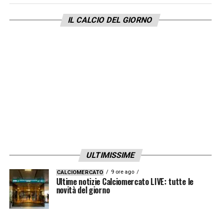
riguardano solo l’attacco, ma tutti i reparti
IL CALCIO DEL GIORNO
dell’Atalanta
. Un giocatore che la difesa
aveva fortemente bisogno: per il presente,
ma anche per un futuro tanto vincente
quanto a lungo termine.
LA PLAYLIST DELLE NOSTRE TOP NEWS
ULTIMISSIME
9 ore ago
CALCIOMERCATO
Ultime notizie Calciomercato LIVE: tutte le
novità del giorno