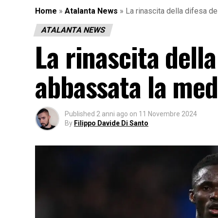
Home
»
Atalanta News
»
La rinascita della difesa de
ATALANTA NEWS
La rinascita della
abbassata la medi
Published
2 anni ago
on
11 Novembre 2024
By
Filippo Davide Di Santo