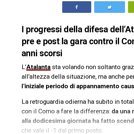
I progressi della difesa dell’A
pre e post la gara contro il C
anni scorsi
L’
Atalanta
sta volando non soltanto graz
all’altezza della situazione, ma anche p
l’iniziale periodo di appannamento causa
La retroguardia odierna ha subito in tota
con il Como a fare la differenza:
da una m
alla dodicesima giornata ha fatto scend
che vale il -1 dal primo posto.