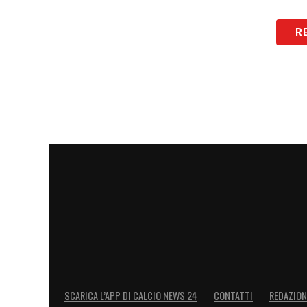
LA PLAYLIST DELLE NOSTRE TOP NEW
R
SCARICA L’APP DI CALCIO NEWS 24
CONTATTI
REDAZION