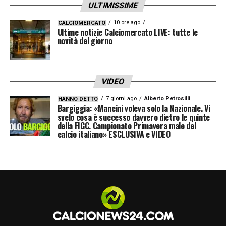
ULTIMISSIME
Competizione:
Champions League
2020/2021
10 ore ago
CALCIOMERCATO
Ultime notizie Calciomercato LIVE: tutte le
Quando:
Mercoledì 24 febbraio 2020
novità del giorno
Fischio d’inizio:
ore 21.00
Dove vederla in tv:
SKY SPORT UNO
VIDEO
(numero 201 del satellite, numero 472 e
482 del digitale terrestre), SKY SPORT
7 giorni ago
Alberto Petrosilli
HANNO DETTO
Bargiggia: «Mancini voleva solo la Nazionale. Vi
(numero 252 del satellite) – NOW TV
svelo cosa è successo davvero dietro le quinte
della FIGC. Campionato Primavera male del
Dove vederla in streaming:
SKY GO – NOW
calcio italiano» ESCLUSIVA e VIDEO
TV
Stadio:
Gewiss Stadium (Bergamo)
Arbitro:
Tobias Stieler (Germania)
Leggi anche:
GUIDA TV: TUTTE LE PARTITE
IN PROGRAMMA