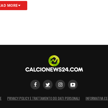
nga accordi come quello negoziato con la Nike per
EAD MORE
S
E
PRIVACY POLICY E TRATTAMENTO DEI DATI PERSONALI
INFORMATIVA ES