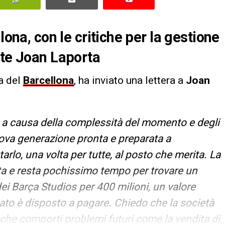
lona, con le critiche per la gestione
nte Joan Laporta
a del
Barcellona
, ha inviato una lettera a
Joan
 a causa della complessità del momento e degli
nuova generazione pronta e preparata a
tarlo, una volta per tutte, al posto che merita. La
ita e resta pochissimo tempo per trovare un
dei Barça Studios per 400 milioni, un valore
rcato è disposto a pagare. Chiedo che la società
che comporti problemi futuri come la vendita di