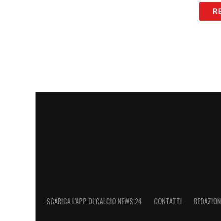
asset o di giocatori strategici o raggiu
R
risanare i conti».
LA PLAYLIST DELLE NOSTRE TOP NEW
SCARICA L’APP DI CALCIO NEWS 24
CONTATTI
REDAZION