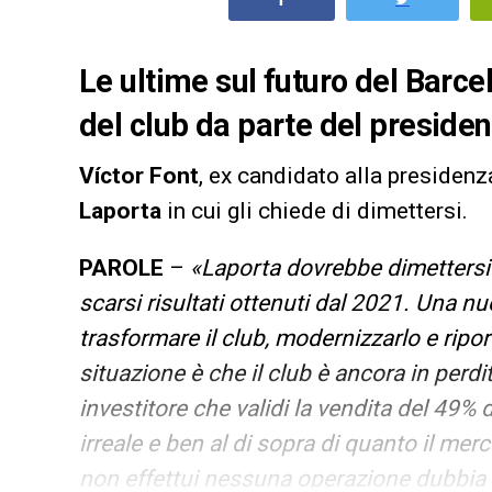
Le ultime sul futuro del Barcel
del club da parte del preside
Víctor Font
, ex candidato alla presidenz
Laporta
in cui gli chiede di dimettersi.
PAROLE
–
«Laporta dovrebbe dimettersi
scarsi risultati ottenuti dal 2021. Una 
trasformare il club, modernizzarlo e ripor
situazione è che il club è ancora in perd
investitore che validi la vendita del 49% 
irreale e ben al di sopra di quanto il me
non effettui nessuna operazione dubbia 