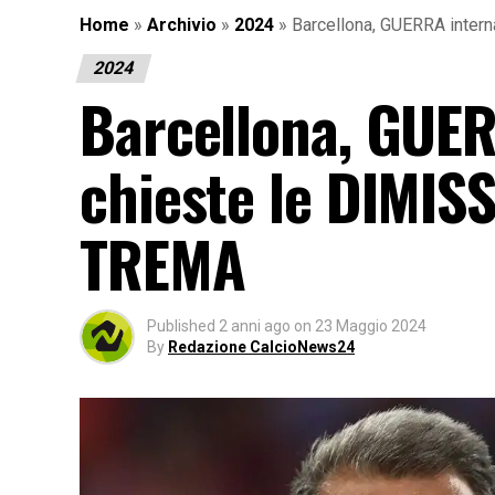
Home
»
Archivio
»
2024
»
Barcellona, GUERRA interna
2024
Barcellona, GUER
chieste le DIMISS
TREMA
Published
2 anni ago
on
23 Maggio 2024
By
Redazione CalcioNews24