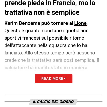
prende piede in Francia, ma la
trattativa non è semplice
Karim Benzema può tornare al
Lione
.
Questo è quanto riportano i quotidiani
sportivi francesi sul possibile ritorno
dell’attaccante nella squadra che lo ha
lanciato. Allo stesso tempo però nessuno
crede che la trattativa sarà così semplice.
Il
calciatore ha manifestato in maniera
esplicita il suo malessere
per il
READ MORE
trasferimento in Arabia Saudita all’
Al-Itthiad
per uno stipendi di
200 milioni a stagione
.
L’ex Pallone d’Oro
è tornato in Arabia
IL CALCIO DEL GIORNO