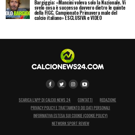
Bargiggia: «Mancini voleva solo la Nazionale. Vi
svelo cosa è successo davvero dietro le quinte
con la
Juve
,
ha firmato con l’Ajax
.
della FIGC. Campionato Primavera male del
calcio italiano» ESCLUSIVA e VIDEO
LA PLAYLIST DELLE NOSTRE TOP NEWS
SCARICA L’APP DI CALCIO NEWS 24
CONTATTI
REDAZIONE
PRIVACY POLICY E TRATTAMENTO DEI DATI PERSONALI
INFORMATIVA ESTESA SUI COOKIE (COOKIE POLICY)
NETWORK SPORT REVIEW