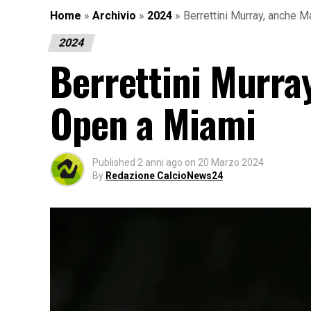
Home
»
Archivio
»
2024
»
Berrettini Murray, anche M
2024
Berrettini Murray
Open a Miami
Published
2 anni ago
on
20 Marzo 2024
By
Redazione CalcioNews24