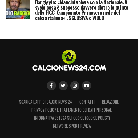
Bargiggia: «Mancini voleva solo la Nazionale. Vi
svelo cosa è successo davvero dietro le quinte
della FIGC. Campionato Primavera male del
calcio italiano» ESCLUSIVA e VIDEO
SCARICA L’APP DI CALCIO NEWS 24
CONTATTI
REDAZIONE
PRIVACY POLICY E TRATTAMENTO DEI DATI PERSONALI
INFORMATIVA ESTESA SUI COOKIE (COOKIE POLICY)
NETWORK SPORT REVIEW