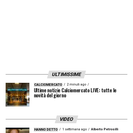
Centrocampisti –
Nainggolan, Marin, Deiola,
Nandez, Duncan.
Attaccanti –
Simeone, Joao Pedro, Pereiro,
Cerri, Pavoletti.
LA PLAYLIST DELLE NOSTRE TOP NEWS
ULTIMISSIME
2 minuti ago
CALCIOMERCATO
Ultime notizie Calciomercato LIVE: tutte le
novità del giorno
VIDEO
1 settimana ago
Alberto Petrosilli
HANNO DETTO