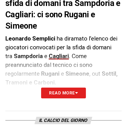
sfida di domani tra Sampdoria e
Cagliari: ci sono Rugani e
Simeone
Leonardo Semplici
ha diramato l’elenco dei
giocatori convocati per la sfida di domani
tra
Sampdoria
e
Cagliari
. Come
preannunciato dal tecnico ci sono
regolarmente
Rugani
e
Simeone
, out
Sottil,
Tramoni e Carboni.
READ MORE
Portieri –
Aresti, Cragno, Vicario.
Difensori –
Godin, Tripaldelli, Klavan,
Calabresi, Asamoah, Lykogiannis, Ceppitelli,
IL CALCIO DEL GIORNO
Rugani, Zappa, Walukiewicz.