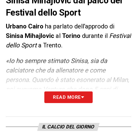
Sinisa Mihajlovic dal palco del
Festival dello Sport
Urbano Cairo
ha parlato dell’approdo di
Sinisa Mihajlovic
al
Torino
durante il
Festival
dello Sport
a Trento.
«Io ho sempre stimato Sinisa, sia da
calciatore che da allenatore e come
persona. Quando è stato esonerato al Milan,
noi avevamo Ventura che dopo 5 anni di
READ MORE
Toro aveva avuto la possibilità di andare in
Nazionale. A me e Petrachi è venuta l’idea
Mihajlovic che poteva essere l’allenatore
giusto, è stato fatto tutto in grande velocità.
IL CALCIO DEL GIORNO
Il primo anno è andato molto bene, con