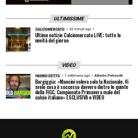
«Sì, bravissimo».
ULTIMISSIME
Questa squadra le dà la voglia di
42 minuti ago
CALCIOMERCATO
Ultime notizie Calciomercato LIVE: tutte le
puntellarla?
novità del giorno
«Mah…non ho mai perso la voglia. Io la
voglia di rafforzare il Toro l’ho sempre avuta
VIDEO
e ce l’ho ancora. Ma chiaramente siamo a
1 settimana ago
Alberto Petrosilli
HANNO DETTO
gennaio, che è un mese difficile. Magari vuoi
Bargiggia: «Mancini voleva solo la Nazionale. Vi
svelo cosa è successo davvero dietro le quinte
prendere dei giocatori, ma altre squadre non
della FIGC. Campionato Primavera male del
calcio italiano» ESCLUSIVA e VIDEO
te li danno. Senza fare nomi, le cose si
leggono…magari alcuni vendono un
giocatore e quindi ne tengono un altro. E
comuqnue sia devi stare attento a non fare