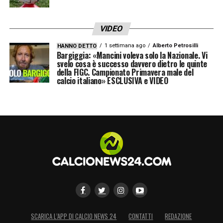
VIDEO
1 settimana ago
Alberto Petrosilli
HANNO DETTO
Bargiggia: «Mancini voleva solo la Nazionale. Vi
svelo cosa è successo davvero dietro le quinte
della FIGC. Campionato Primavera male del
calcio italiano» ESCLUSIVA e VIDEO
SCARICA L’APP DI CALCIO NEWS 24
CONTATTI
REDAZIONE