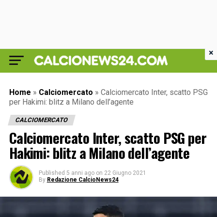
×
Home
»
Calciomercato
»
Calciomercato Inter, scatto PSG
per Hakimi: blitz a Milano dell’agente
CALCIOMERCATO
Calciomercato Inter, scatto PSG per
Hakimi: blitz a Milano dell’agente
Published
5 anni ago
on
22 Giugno 2021
By
Redazione CalcioNews24