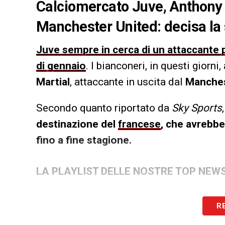
Calciomercato Juve, Anthony M
Manchester United: decisa la
Juve sempre in cerca di un attaccante p
di gennaio
. I bianconeri, in questi gior
Martial
, attaccante in uscita dal
Manches
Secondo quanto riportato da
Sky Sports
destinazione del
francese
, che avrebbe 
fino a fine stagione.
LA PLAYLIST DELLE NOSTRE TOP NEW
R