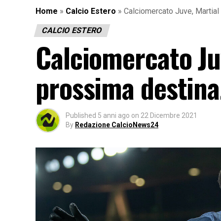
Home
»
Calcio Estero
»
Calciomercato Juve, Martial
CALCIO ESTERO
Calciomercato Juv
prossima destina
Published
5 anni ago
on
22 Dicembre 2021
By
Redazione CalcioNews24